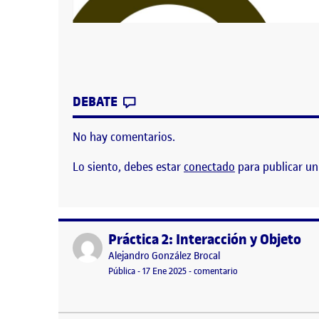
CONTRIBUTION
0
EN PANEL DE SINTESI
DEBATE
No hay comentarios.
Lo siento, debes estar
conectado
para publicar un
Práctica 2: Interacción y Objeto
Publicado por
Publicado por
Alejandro González Brocal
Visibilidad:
Fecha de publicación
17 enero, 2025 3:45 am
en Práctica 2: Interac
Pública
-
17 Ene 2025
-
comentario
Hola a Tod@s! Os dejo por aquí mi panel de síntes