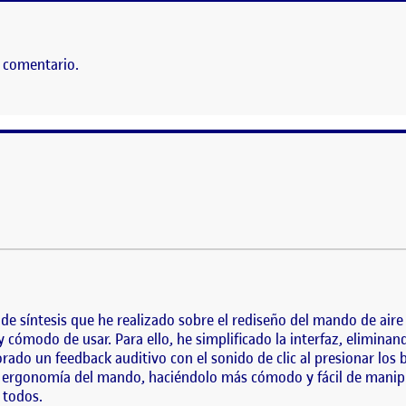
 comentario.
 panel de síntesis que he realizado sobre el rediseño del mando de aire acon
 de usar. Para ello, he simplificado la interfaz, eliminando botones innecesa
 de síntesis que he realizado sobre el rediseño del mando de aire
o y cómodo de usar. Para ello, he simplificado la interfaz, elimin
ado un feedback auditivo con el sonido de clic al presionar los b
a ergonomía del mando, haciéndolo más cómodo y fácil de manipu
 todos.