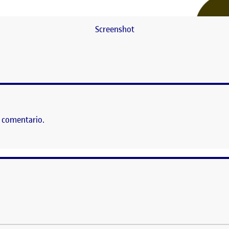
Screenshot
 comentario.
ción y Objeto
is con este proyecto que presenta el rediseño inclusivo de una pantalla in