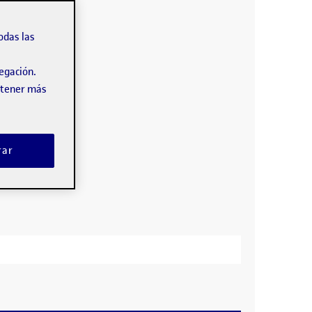
odas las
vegación.
obtener más
rar