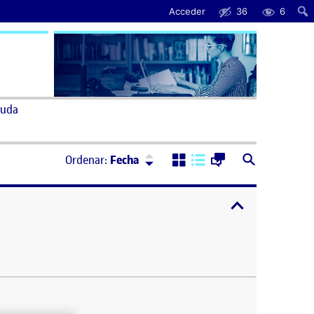
Acceder
36
6
uda
Ordenar:
Descendente
Ordenar:
Fecha
expandir / cont