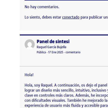
No hay comentarios.
Lo siento, debes estar
conectado
para publicar un
Panel de sintesi
Publicado por
Publicado por
Raquel García Bujella
Visibilidad:
Fecha de publicación
en Panel de sintesi
Pública
-
17 Ene 2025
-
comentario
Hola! Hola, soy Raquel. A continuación, os dejo el
diseño más sencillo, intuitivo, inclusivo y cómodo
Hola!
Hola, soy Raquel. A continuación, os dejo el panel
lograr un diseño más sencillo, intuitivo, inclusiv
clave en controles más claros. Además, he incorpor
con dificultades visuales. También he mejorado l
experiencia de usuario más fluida y accesible para