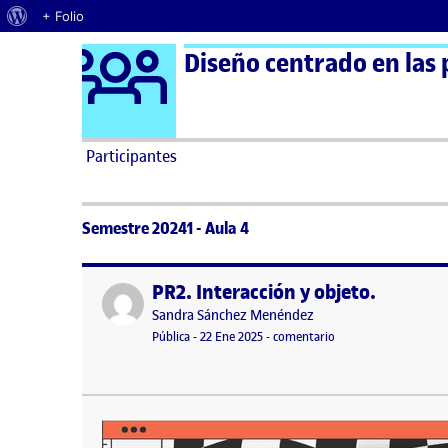
Acerca de WordPress
+ Folio
Logo Ágora
Diseño centrado en las 
Saltar al contenido
Participantes
Semestre 20241 - Aula 4
PR2. Interacción y objeto.
Publicado por
Publicado por
Sandra Sánchez Menéndez
Visibilidad:
Fecha de publicación
22 enero, 2025 12:01 pm
en PR2. Interacción y
Pública
-
22 Ene 2025
-
comentario
Entrega Practica2 …