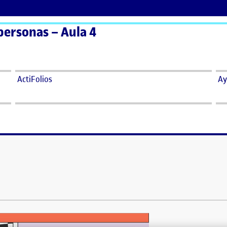
personas – Aula 4
ActiFolios
Ay
 objeto.