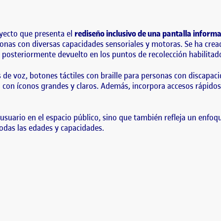
sonas con diversas capacidades sensoriales y motoras. Se ha creado un dispo
oyecto que presenta el
rediseño inclusivo de una pantalla inform
sonas con diversas capacidades sensoriales y motoras. Se ha cread
y posteriormente devuelto en los puntos de recolección habilitados
e voz, botones táctiles con braille para personas con discapaci
iva con íconos grandes y claros. Además, incorpora accesos rápid
l usuario en el espacio público, sino que también refleja un enfo
todas las edades y capacidades.