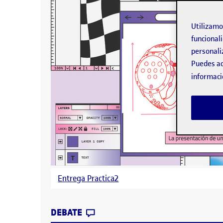
Utilizam
funcionali
personali
Puedes ac
informaci
Entrega Practica2
CONTRIBUTION
0
EN PR2. INTERACCIÓN Y OBJET
DEBATE