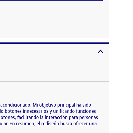
expandir / cont
dicionado. Mi objetivo principal ha sido lograr un
rios…
 acondicionado. Mi objetivo principal ha sido
ando botones innecesarios y unificando funciones
otones, facilitando la interacción para personas
lar. En resumen, el rediseño busca ofrecer una